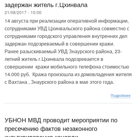
задержан житель г.Цхинвала
вы
обр
21/08/2017 - 10:00
учр
14 августа при реализации оперативной информации,
МВ
сотрудниками УВД Цхинвальского района совместно с
Рос
сотрудниками городского управления внутренних дел
задержан подозреваемый в совершении кражи.
Ранее разыскиваемый УВД Знаурского района, 23-
летний житель г.Цхинвала подозревается в
совершении кражи мобильного телефона стоимостью
14.000 руб. Кража произошла из домовладения жителя
с Вахтана , Знаурского района в мае этого года.
о
Подробнее
По
по
в
со
УБНОН МВД проводит мероприятии по
кра
пресечению фактов незаконного
зад
культивирования конопли
жит