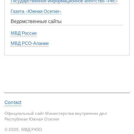
Государственное информационное агентство «Рес»
Газета «Южная Осетия»
Ведомственные сайты
МВД России
МВД РСО-Алании
Footer
Contact
menu
Официальный сайт Министерства внутренних дел
Республики Южная Осетия
© 2025, МВД РЮО