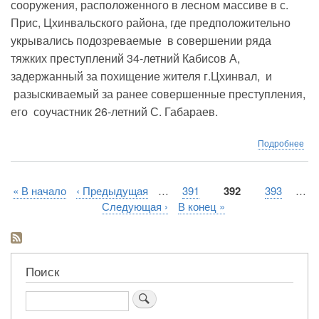
сооружения, расположенного в лесном массиве в с.
Прис, Цхинвальского района, где предположительно
укрывались подозреваемые в совершении ряда
тяжких преступлений 34-летний Кабисов А,
задержанный за похищение жителя г.Цхинвал, и
разыскиваемый за ранее совершенные преступления,
его соучастник 26-летний С. Габараев.
о
Подробнее
Опе
обн
тай
Первая
« В начало
Предыдущая
‹ Предыдущая
…
Страница
391
Текущая
392
Страница
393
…
уб
Нумерация
страница
страница
страница
Следующая
Следующая ›
Последняя
В конец »
пре
страниц
страница
страница
при
к
по
жит
Поиск
Цхи
Поиск