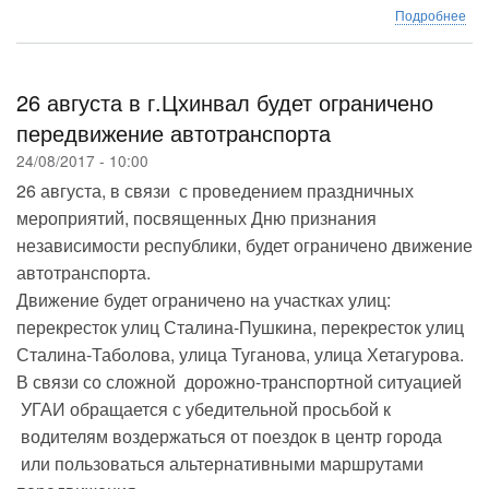
о
Подробнее
Ко
ОМ
МВ
Юж
26 августа в г.Цхинвал будет ограничено
Осе
передвижение автотранспорта
зан
тре
24/08/2017 - 10:00
мес
26 августа, в связи с проведением праздничных
на
мероприятий, посвященных Дню признания
отк
чем
независимости республики, будет ограничено движение
Рос
автотранспорта.
по
Движение будет ограничено на участках улиц:
стр
из
перекресток улиц Сталина-Пушкина, перекресток улиц
бое
Сталина-Таболова, улица Туганова, улица Хетагурова.
ору
В связи со сложной дорожно-транспортной ситуацией
УГАИ обращается с убедительной просьбой к
водителям воздержаться от поездок в центр города
или пользоваться альтернативными маршрутами