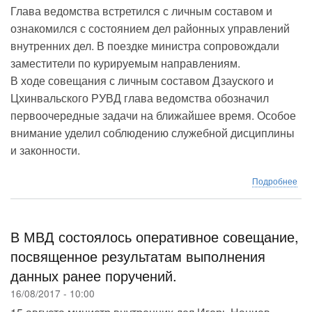
Глава ведомства встретился с личным составом и
ознакомился с состоянием дел районных управлений
внутренних дел. В поездке министра сопровождали
заместители по курируемым направлениям.
В ходе совещания с личным составом Дзауского и
Цхинвальского РУВД глава ведомства обозначил
первоочередные задачи на ближайшее время. Особое
внимание уделил соблюдению служебной дисциплины
и законности.
о
Подробнее
Ми
вну
дел
ген
В МВД состоялось оперативное совещание,
ма
посвященное результатам выполнения
ми
данных ранее поручений.
Иго
На
16/08/2017 - 10:00
по
с