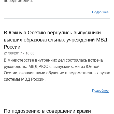
передвижения.
о
Подробнее
26
авг
в
г.Ц
В Южную Осетию вернулись выпускники
буд
высших образовательных учреждений МВД
огр
России
пер
авт
21/08/2017 - 10:00
В министерстве внутренних дел состоялась встреча
руководства МВД РЮО с выпускниками из Южной
Осетии, окончившими обучение в ведомственных вузах
системы МВД России.
о
Подробнее
В
Юж
Ос
вер
По подозрению в совершении кражи
вып