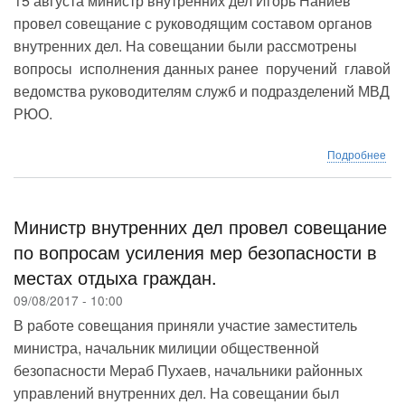
15 августа министр внутренних дел Игорь Наниев
раб
провел совещание с руководящим составом органов
виз
внутренних дел. На совещании были рассмотрены
в
вопросы исполнения данных ранее поручений главой
Дза
и
ведомства руководителям служб и подразделений МВД
Цхи
РЮО.
рай
рес
о
Подробнее
В
МВ
сос
опе
Министр внутренних дел провел совещание
сов
по вопросам усиления мер безопасности в
по
местах отдыха граждан.
рез
вы
09/08/2017 - 10:00
да
В работе совещания приняли участие заместитель
ран
пор
министра, начальник милиции общественной
безопасности Мераб Пухаев, начальники районных
управлений внутренних дел. На совещании был