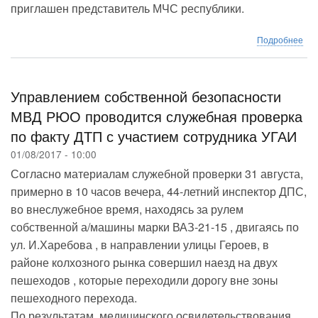
приглашен представитель МЧС республики.
о
Подробнее
Ми
вну
дел
про
Управлением собственной безопасности
со
МВД РЮО проводится служебная проверка
по
по факту ДТП с участием сотрудника УГАИ
воп
уси
01/08/2017 - 10:00
ме
Согласно материалам служебной проверки 31 августа,
без
в
примерно в 10 часов вечера, 44-летний инспектор ДПС,
мес
во внеслужебное время, находясь за рулем
отд
собственной а/машины марки ВАЗ-21-15 , двигаясь по
гра
ул. И.Харебова , в направлении улицы Героев, в
районе колхозного рынка совершил наезд на двух
пешеходов , которые переходили дорогу вне зоны
пешеходного перехода.
По результатам медицинского освидетельствования,