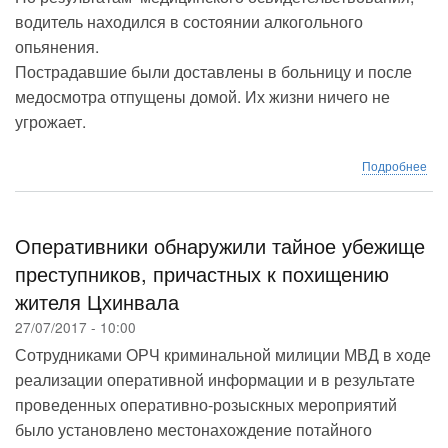
водитель находился в состоянии алкогольного
опьянения.
Пострадавшие были доставлены в больницу и после
медосмотра отпущены домой. Их жизни ничего не
угрожает.
о
Подробнее
Упр
соб
без
МВ
Оперативники обнаружили тайное убежище
РЮ
преступников, причастных к похищению
про
жителя Цхинвала
слу
про
27/07/2017 - 10:00
по
Сотрудниками ОРЧ криминальной милиции МВД в ходе
фак
ДТ
реализации оперативной информации и в результате
с
проведенных оперативно-розыскных мероприятий
уча
было установлено местонахождение потайного
сот
УГ