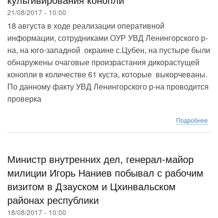
г.Ц
21/08/2017 - 10:00
18 августа в ходе реализации оперативной
информации, сотрудниками ОУР УВД Ленингорского р-
на, на юго-западной окраине с.Цубен, на пустыре были
обнаружены очаговые произрастания дикорастущей
конопли в количестве 61 куста, которые выкорчеваны.
По данному факту УВД Ленингорского р-на проводится
проверка
о
Подробнее
УБ
МВ
про
мер
Министр внутренних дел, генерал-майор
по
милиции Игорь Наниев побывал с рабочим
пре
визитом в Дзауском и Цхинвальском
фак
нез
районах республики
кул
кон
18/08/2017 - 10:00