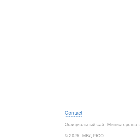
Footer
Contact
menu
Официальный сайт Министерства в
© 2025, МВД РЮО