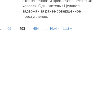
ответственности привлечено несколько
человек. Один житель г.Цхинвал
задержан за ранее совершенное
преступление.
я
…
Страница
402
Текущая
403
Страница
404
…
Следующая
Next ›
Последняя
Last »
страница
страница
страница