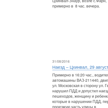
Цхинвал-Знаур, возле с.Фарн,
примерно в 8 час. вечера.
31/08/2016
Наезд – Цхинвал, 29 авгус
Примерно в 16:20 час., водите
автомашины ВАЗ-211440, двиг
ул. Московская в сторону ул. Г
нарушил ПДД и допустил наез
пешеходов, женщину и ребенк
которые в нарушении ПДД, пе
проезжую часть улицы в