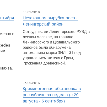
05/09/2016
ентября
Незаконная вырубка леса -
Ленингорский район
Сотрудниками Ленингорского РУВД в
имерно в
лесном массиве, на границе
Ленингорского и Цхинвальского
cedes
районов была обнаружена
нии
автомашина марки ЗИЛ-131 под
управлением жителя с.Гром,
груженная древесиной.
Лиахва.
05/09/2016
Криминогенная обстановка в
республике за неделю (с 29
августа - 5 сентября)