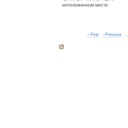
неположенном месте.
Первая
« First
Предыдуща
‹ Previous
Нумерация
страница
страница
страниц