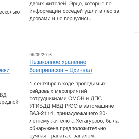
двоих жителей .Эрцо, которые по
информации соседей ушли в лес за
есколько
дровами и не вернулись.
05/09/2016
Незаконное хранение
овки
боеприпасов – Цхинвал
1 сентября в ходе проводимых
рейдовых мероприятий
МВД
сотрудникиами ОМОН и ДПС
ередной
УГИБДД МВД РЮО в автомашине
ВАЗ-2114, принадлежащего 20-
летнему жителю с.Хетагурово, была
обнаружена предположительно
ручная граната с запалом.