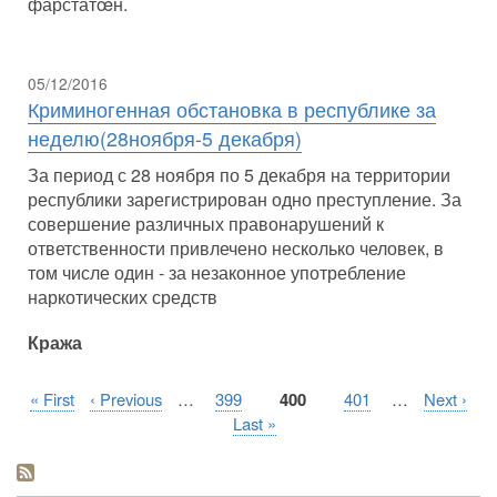
фарстатœн.
05/12/2016
Криминогенная обстановка в республике за
неделю(28ноября-5 декабря)
За период с 28 ноября по 5 декабря на территории
республики зарегистрирован одно преступление. За
совершение различных правонарушений к
ответственности привлечено несколько человек, в
том числе один - за незаконное употребление
наркотических средств
Кража
Первая
« First
Предыдущая
‹ Previous
…
Страница
399
Текущая
400
Страница
401
…
Следующ
Next ›
Нумерация
страница
страница
страница
страница
Последняя
Last »
страниц
страница