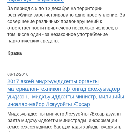
За период с 5 по 12 декабря на территории
республики зарегистрировано одно преступление. За
совершение различных правонарушений к
ответственности привлечено несколько человек, в
том числе один - за незаконное употребление
наркотических средств.
Кража
06/12/2016
2017 азœй мидхъуыддœгты органты
материалон-техникон ифтонгад фœхуыздœр
уыдзœн,- мидхъуыддœгты министр, милицийы
инœлар-майор Лœууойты Æхсар
Мидхъуыддœгты министр Лœууойты Æхсар дзуапп
радта мидхъуыддœгты министрады информации
œмœ œхсœнадимœ бастдзинады хайады кусджыты