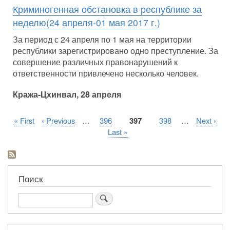
Криминогенная обстановка в республике за
неделю(24 апреля-01 мая 2017 г.)
За период с 24 апреля по 1 мая на территории
республики зарегистрировано одно преступление. За
совершение различных правонарушений к
ответственности привлечено несколько человек.
Кража-Цхинвал, 28 апреля
Первая
« First
Предыдущая
‹ Previous
…
Страница
396
Текущая
397
Страница
398
…
Следующ
Next ›
Нумерация
страница
страница
страница
страница
Последняя
Last »
страниц
страница
Поиск
Поиск