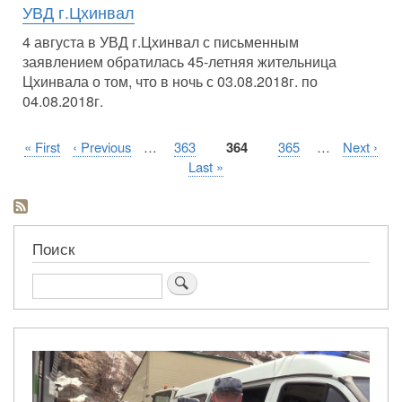
УВД г.Цхинвал
4 августа в УВД г.Цхинвал с письменным
заявлением обратилась 45-летняя жительница
Цхинвала о том, что в ночь с 03.08.2018г. по
04.08.2018г.
Первая
« First
Предыдущая
‹ Previous
…
Страница
363
Текущая
364
Страница
365
…
Следующ
Next ›
Нумерация
страница
страница
страница
страница
Последняя
Last »
страниц
страница
Поиск
Поиск