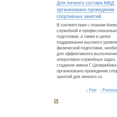
Для личного состава МВД
организовано проведение
спортивных занятий
В соответствии с планом боев
служебной и профессиональн
подготовки, а также в целях
поддержания высокого уровня
физической подготовки, необх
для эффективного выполнени
оперативно-служебных задач,
стадионе имени Г.Цховребова
организовано проведение спо
занятий для личного со
Первая
« First
Предыду
‹ Previous
Нумерация
страница
страница
страниц