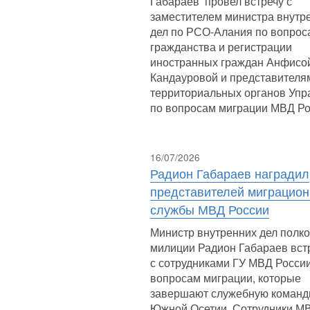
Габараев провел встречу с
заместителем министра внутр
дел по РСО-Алания по вопрос
гражданства и регистрации
иностранных граждан Анфисо
Кандауровой и представителя
территориальных органов Упр
по вопросам миграции МВД Ро
16/07/2026
Радион Габараев наградил
представителей миграцио
службы МВД России
Министр внутренних дел полк
милиции Радион Габараев вст
с сотрудниками ГУ МВД Росси
вопросам миграции, которые
завершают служебную команд
Южной Осетии. Сотрудники М