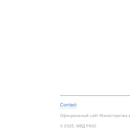
Footer
Contact
menu
Официальный сайт Министерства в
© 2025, МВД РЮО