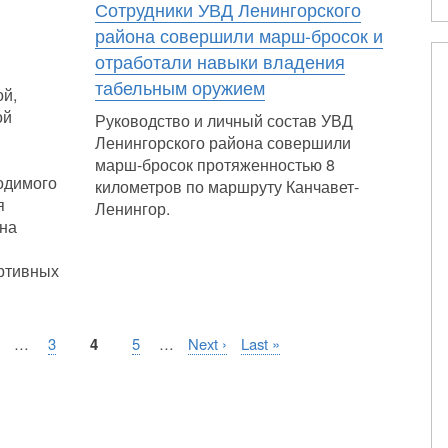
Сотрудники УВД Ленингорского
района совершили марш-бросок и
отработали навыки владения
табельным оружием
ой,
ой
Руководство и личный состав УВД
Ленингорского района совершили
марш-бросок протяженностью 8
одимого
километров по маршруту Канчавет-
я
Ленингор.
 на
ртивных
щая
…
Страница
3
Текущая
4
Страница
5
…
Следующая
Next ›
Последняя
Last »
страница
страница
страница