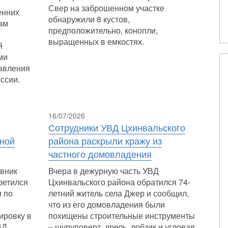
Свер на заброшенном участке
енних
обнаружили 8 кустов,
ам
предположительно, конопли,
выращенных в емкостях.
й
ми
авления
ссии.
16/07/2026
Сотрудники УВД Цхинвальского
нной
района раскрыли кражу из
частного домовладения
овник
Вчера в дежурную часть УВД
ретился
Цхинвальского района обратился 74-
и по
летний житель села Джер и сообщил,
что из его домовладения были
ировку в
похищены строительные инструменты
ВД
– шуруповерт, дрель, лобзик и угловая