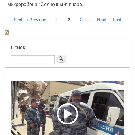
микрорайона "Солнечный" вчера.
Первая
« First
Предыдущая
‹ Previous
Страница
1
Текущая
2
Страница
3
…
Следующая
Next ›
Последня
Last »
Нумерация
страница
страница
страница
страница
страница
страниц
Поиск
Поиск