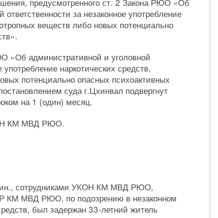
шения, предусмотренного ст. 2 Закона РЮО «Об
й ответственности за незаконное употребление
хотропных веществ либо новых потенциально
ств».
ЮО «Об административной и уголовной
е употребление наркотических средств,
новых потенциально опасных психоактивных
постановлением суда г.Цхинвал подвергнут
оком на 1 (один) месяц.
КОН КМ МВД РЮО.
мин., сотрудниками УКОН КМ МВД РЮО,
УР КМ МВД РЮО, по подозрению в незаконном
средств, был задержан 33-летний житель