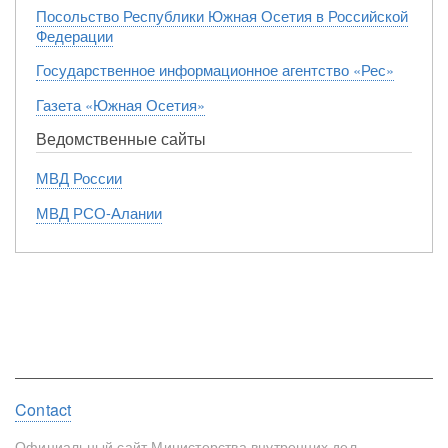
Посольство Республики Южная Осетия в Российской
Федерации
Государственное информационное агентство «Рес»
Газета «Южная Осетия»
Ведомственные сайты
МВД России
МВД РСО-Алании
Footer
Contact
menu
Официальный сайт Министерства внутренних дел