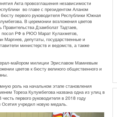
инятия Акта провозглашения независимости
спублики во главе с президентом Аланом
 бюсту первого руководителя Республики Южная
улумбегова. В церемонии возложения цветов
ь Правительства Дзамболат Тадтаев,
 посол РФ в РЮО Марат Кулахметов,
н Маргиев, депутаты, государственные и
тавители министерств и ведомств, а также
енерал-майором милиции Эриславом Мамиевым
ожении цветов к бюсту великого общественного и
аны.
омную роль на начальном этапе становления
енем Тореза Кулумбегова названа одна из улиц в
 честь первого руководителя в 2018 году
 Осетия учредил новую медаль.